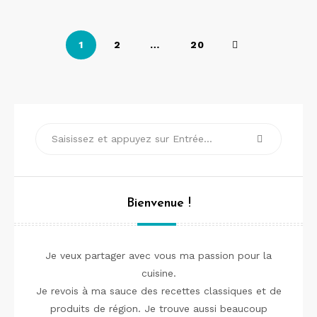
Pagination
1
2
…
20
des
publications
Recherche
pour :
Recherch
Bienvenue !
Je veux partager avec vous ma passion pour la
cuisine.
Je revois à ma sauce des recettes classiques et de
produits de région. Je trouve aussi beaucoup