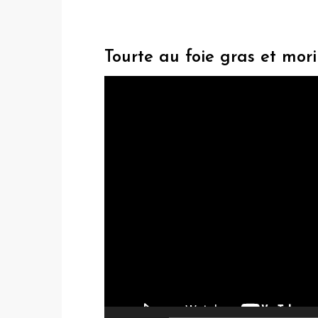
Tourte au foie gras et mori
L
e
c
t
e
u
r
v
i
d
é
o