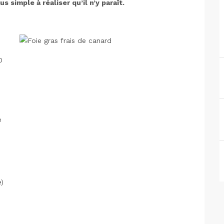
 simple à réaliser qu’il n’y paraît.
0
e
e)